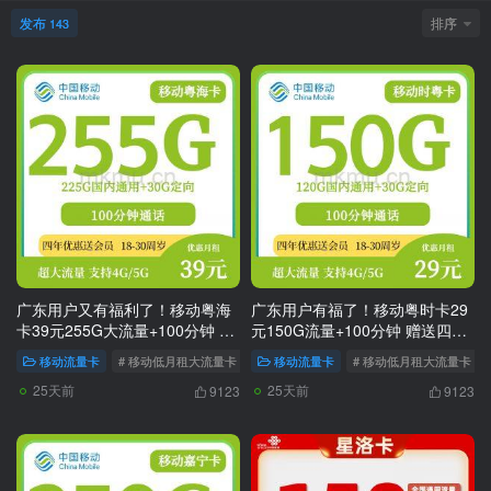
发布
排序
143
广东用户又有福利了！移动粤海
广东用户有福了！移动粤时卡29
卡39元255G大流量+100分钟 赠
元150G流量+100分钟 赠送四年
送四年视频会员
视频会员
移动流量卡
# 移动低月租大流量卡
# 移动流量卡代理
移动流量卡
# 移动低月租大流量卡
# 移动流量卡推荐
25天前
25天前
9123
9123