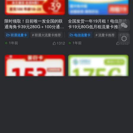
限时领取！目前唯一发全国的联
全国发货一年19月租！电信夏武
通海角卡39元280G＋100分通话
卡19元80G低月租流量卡推荐
＋四年会员
联通流量卡
# 联通大流量卡推荐
# 联通流量卡那个划算
电信流量卡
# 流量卡推荐
# 联通流量卡推荐
# 电信
1年前
1年前
1312
1312
可发北京！联通景衍卡29元
发全国！限时推荐一波移动小花
153G通用 无语音通话流量卡推
卡29元175G+100分钟，随时下
荐
架！