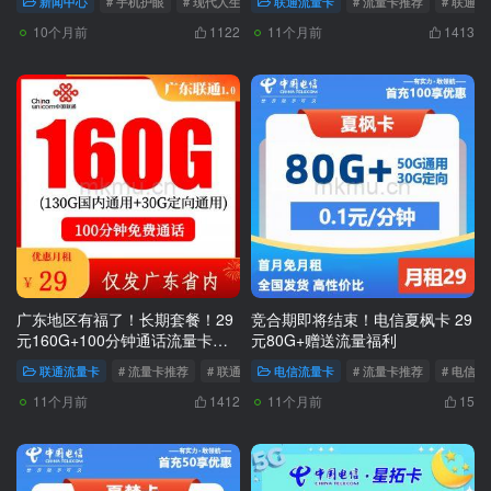
新闻中心
# 手机护眼
# 现代人生活方式
联通流量卡
# 手机健康
# 流量卡推荐
# 联通
10个月前
11个月前
1122
1413
广东地区有福了！长期套餐！29
竞合期即将结束！电信夏枫卡 29
元160G+100分钟通话流量卡推
元80G+赠送流量福利
荐
联通流量卡
# 流量卡推荐
# 联通大流量卡推荐
电信流量卡
# 流量卡代理
# 流量卡推荐
# 电信
11个月前
11个月前
1412
15