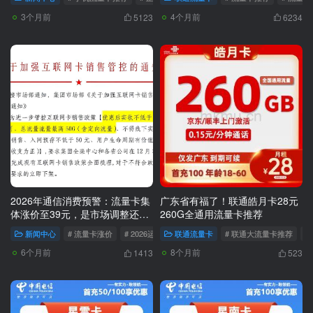
3个月前
4个月前
5123
6234
2026年通信消费预警：流量卡集
广东省有福了！联通皓月卡28元
体涨价至39元，是市场调整还是
260G全通用流量卡推荐
“收割”开始？
新闻中心
# 流量卡涨价
# 2026运营商新规
联通流量卡
# 通信行业新规
# 联通大流量卡推荐
#
6个月前
8个月前
1413
523