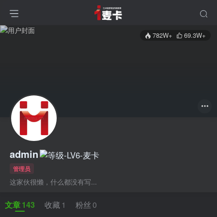
782W+
69.3W+
admin
管理员
这家伙很懒，什么都没有写...
文章
143
收藏
1
粉丝
0