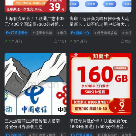
上海有流量卡了！联通广志卡39
离谱！运营商为啥狂推低价大流
元140G全国流量+300分钟通话
量新卡，却不给老用户低价大流
只发上海
量包？
联通流量卡
# 流量卡推荐
# 电信流量卡套餐
新闻中心
# 电信流量卡申请
# 保号套餐攻略
# 大流
1个月前
3个月前
1121
923
三大运营商正规套餐避坑指南：
浙江专属低价卡！联通知夏9元
各省份可办套餐汇总
160G全国通用+500分钟语音通
话流量卡推荐
新闻中心
# 手机流量卡推荐
# 正规套餐办理指南
联通流量卡
# 29月租大流量卡
# 流量卡推荐
# 流量