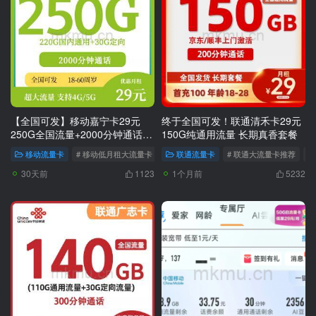
【全国可发】移动嘉宁卡29元
终于全国可发！联通清禾卡29元
250G全国流量+2000分钟通话，
150G纯通用流量 长期真香套餐
随时下架！
移动流量卡
# 移动低月租大流量卡
# 移动流量卡推荐
联通流量卡
# 联通大流量卡推荐
# 移动大流量卡推荐
#
30天前
1个月前
1123
5232