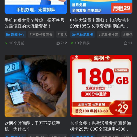
手机套餐太贵？教你一招不换号
电信大流量卡回归！电信秋鸿卡
改最便宜的大流量套餐！
29元185G 长期套餐到期自动续
约！
新闻中心
# 不换号改套餐
# 改大流量套餐
电信流量卡
# 全国改号套餐
# 流量卡推荐
# 电信
10个月前
10个月前
712
11
这两个时间段，千万不要玩手
长期套餐！先激活后发货 联通海
机！为什么？
枫卡29元180G全国通用+300分
钟流量卡推荐