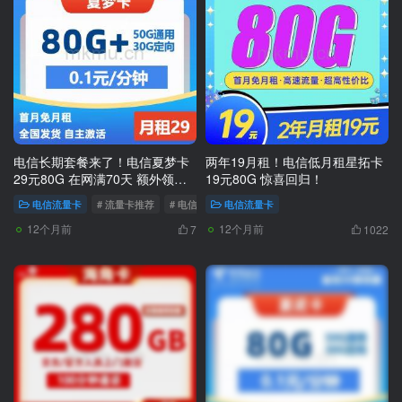
电信长期套餐来了！电信夏梦卡
两年19月租！电信低月租星拓卡
29元80G 在网满70天 额外领惊
19元80G 惊喜回归！
喜流量！
电信流量卡
# 流量卡推荐
# 电信大流量卡推荐
电信流量卡
# 电信流量卡推荐
12个月前
12个月前
7
1022