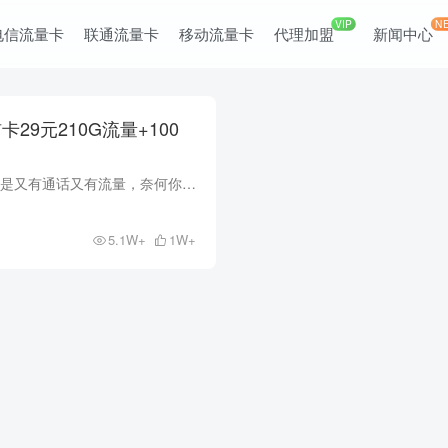
VIP
N
电信流量卡
联通流量卡
移动流量卡
代理加盟
新闻中心
9元210G流量+100
上期给大家推荐的天河卡已经算是又有通话又有流量，奈何你还说流量不够用啊，好！再给我加.... 电信天猫卡29元210G全国流量（180G通用+30G定向） 100分钟通话 长期流量 电信天猫卡资费简介 月...
5.1W+
1W+